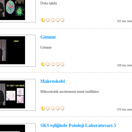
Doku takibi
322 kez izle
Gömme
Gömme
338 kez izle
Makroskobi
Mikroskobik incelemenin temel özellikleri.
370 kez izle
SKS eşliğinde Patoloji Laboratuvarı-5