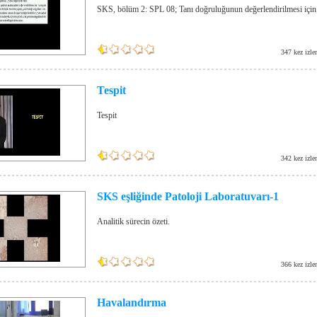
SKS, bölüm 2: SPL 08; Tanı doğruluğunun değerlendirilmesi için 
347 kez izle
Tespit
Tespit
342 kez izle
SKS eşliğinde Patoloji Laboratuvarı-1
Analitik sürecin özeti.
366 kez izle
Havalandırma