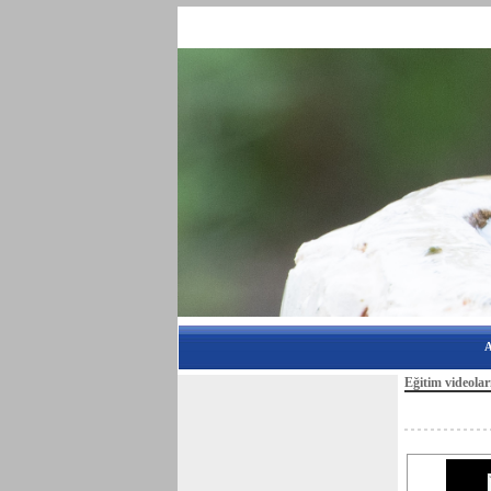
A
Eğitim videolar