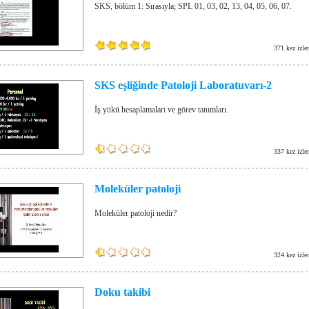
SKS, bölüm 1: Sırasıyla; SPL 01, 03, 02, 13, 04, 05, 06, 07.
371 kez izle
SKS eşliğinde Patoloji Laboratuvarı-2
İş yükü hesaplamaları ve görev tanımları.
337 kez izle
Moleküler patoloji
Moleküler patoloji nedir?
324 kez izle
Doku takibi