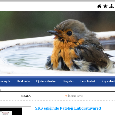
nasayfa
Hakkımda
Eğitim videoları
Dosyalar
Foto Galeri
Kuş videol
ı
SIRALA:
İzlenme Sayısı
SKS eşliğinde Patoloji Laboratuvarı-3