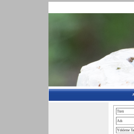
A
Türü
Adı
Yükleme Ta