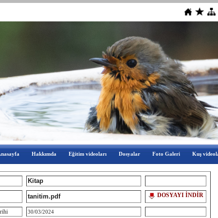
nasayfa
Hakkımda
Eğitim videoları
Dosyalar
Foto Galeri
Kuş videol
Kitap
DOSYAYI İNDİR
tanitim.pdf
rihi
30/03/2024