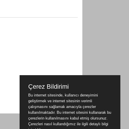
Çerez Bildirimi
Bu internet sitesinde, kullanıcı deneyimini
geliştirmek ve internet sitesinin verimli
çalışmasını sağlamak amacıyla çerezler
kullanılmaktadır. Bu internet sitesini kullanarak bu
çerezlerin kullanılmasını kabul etmiş olursunuz.
Çerezleri nasıl kullandığımız ile ilgili detaylı bilgi