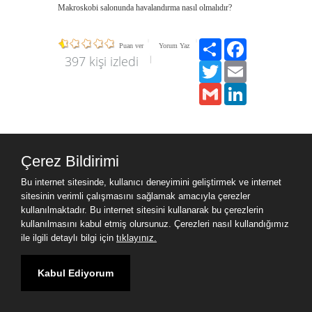
Makroskobi salonunda havalandırma nasıl olmalıdır?
Paylaş
Facebook
Puan ver
Yorum Yaz
397 kişi izledi
Twitter
Email
Gmail
LinkedIn
Çerez Bildirimi
Yer sağlayıcı: Yurdum Yazılım
Bu internet sitesinde, kullanıcı deneyimini geliştirmek ve internet
sitesinin verimli çalışmasını sağlamak amacıyla çerezler
kullanılmaktadır. Bu internet sitesini kullanarak bu çerezlerin
kullanılmasını kabul etmiş olursunuz. Çerezleri nasıl kullandığımız
ile ilgili detaylı bilgi için
tıklayınız.
Kabul Ediyorum